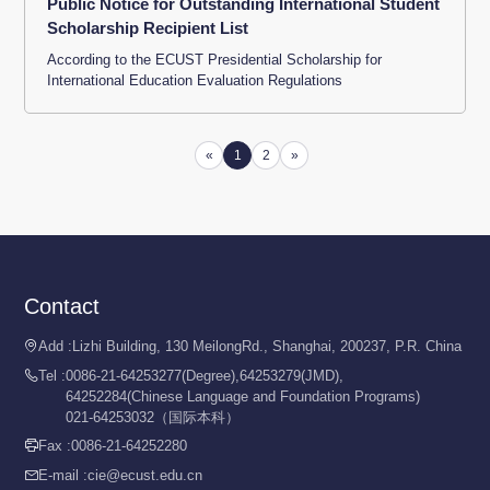
Public Notice for Outstanding International Student
Scholarship Recipient List
According to the ECUST Presidential Scholarship for
International Education Evaluation Regulations
«
1
2
»
Contact
Add :
Lizhi Building, 130 MeilongRd., Shanghai, 200237, P.R. China

Tel :
0086-21-64253277(Degree),64253279(JMD),

64252284(Chinese Language and Foundation Programs)
021-64253032（国际本科）
Fax :
0086-21-64252280

E-mail :
cie@ecust.edu.cn
