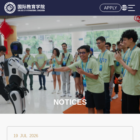

APPLY
19 JUL 2026